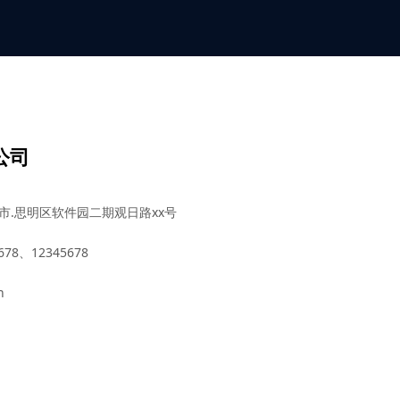
公司
市.思明区软件园二期观日路xx号
78、12345678
n